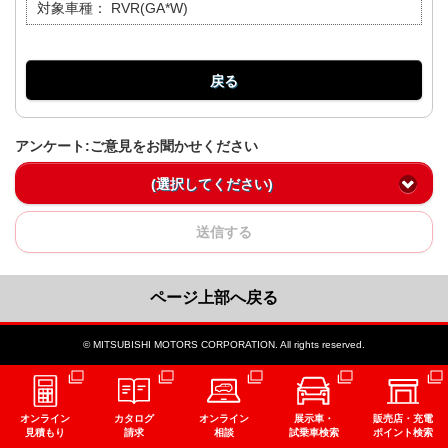
対象車種：
RVR(GA*W)
戻る
アンケート:ご意見をお聞かせください
(選択してください)
送信する
ページ上部へ戻る
© MITSUBISHI MOTORS CORPORATION. All rights reserved.
オンライン
カタログ
オンライン
展示車・
販売店・充電
見積もり
請求
相談
試乗車検索
ポイント検索