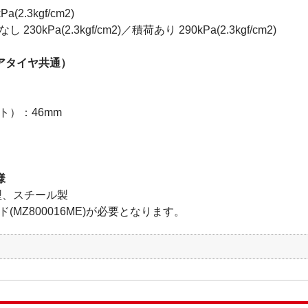
2.3kgf/cm2)
kPa(2.3kgf/cm2)／積荷あり 290kPa(2.3kgf/cm2)
アタイヤ共通）
ト）：46mm
様
ー型、スチール製
MZ800016ME)が必要となります。