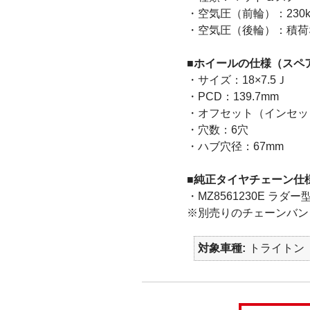
・空気圧（前輪）：230kPa(
・空気圧（後輪）：積荷なし 230
■ホイールの仕様（スペ
・サイズ：18×7.5Ｊ
・PCD：139.7mm
・オフセット（インセッ
・穴数：6穴
・ハブ穴径：67mm
■純正タイヤチェーン仕
・MZ8561230E ラダ
※別売りのチェーンバンド(
対象車種
トライトン