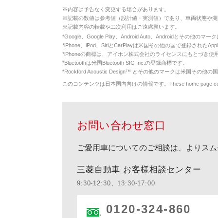
※
内容は予告なく変更する場合があります。
※
記載の数値は参考値（設計値・実測値）であり、車両状態や測
※
記載内容の転載や二次利用はご遠慮願います。
*
Google、Google Play、Android Auto、Androidとその他
*
iPhone、iPod、SiriとCarPlayは米国その他の国で登録されたApp
*
iPhoneの商標は、アイホン株式会社のライセンスにもとづき使
*
Bluetoothは米国Bluetooth SIG Inc.の登録商標です。
*
Rockford Acoustic Design™ とその他のマークは米国その他の国
このコンテンツは日本国内向けの情報です。These home page contents appl
お問い合わせ窓口
ご愛用車についてのご相談は、よりスム
三菱自動車 お客様相談センター
9:30-12:30、13:30-17:00
0120-324-860