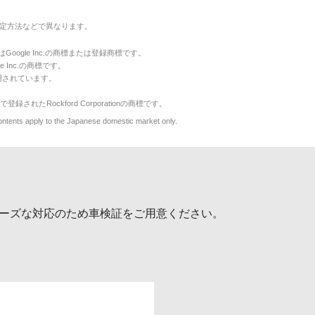
定方法などで異なります。
のマークはGoogle Inc.の商標または登録商標です。
le Inc.の商標です。
用されています。
で登録されたRockford Corporationの商標です。
y to the Japanese domestic market only.
ーズな対応のため車検証をご用意ください。