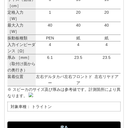
［cm］
定格入力
1
20
20
［W］
最大入力
40
40
40
［W］
振動板種類
PEN
紙
紙
入力インピーダ
4
4
4
ンス［Ω］
厚み ［mm］
6.1
23.5
23.5
（取付け面から
の奥行き）
装着位置
左右デルタカバ
左右フロントド
左右リヤドア
ー
ア
※ スピーカのサイズ及び厚みは参考値です。計測箇所により異
なります。
対象車種：
トライトン
戻る