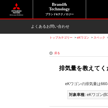
Brand&
Technology
ブランド&テクノロジー
よくあるお問い合わせ
トップカテゴリー
>
eKワゴン
>
スペック
戻る
排気量を教えてくださ
eKワゴンの排気量は66
対象車種
eKワゴン(B3