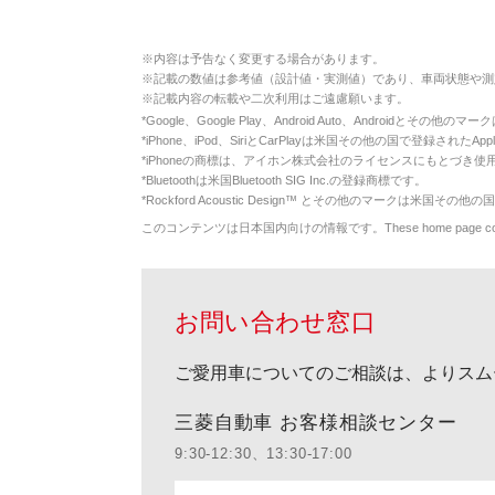
※
内容は予告なく変更する場合があります。
※
記載の数値は参考値（設計値・実測値）であり、車両状態や測
※
記載内容の転載や二次利用はご遠慮願います。
*
Google、Google Play、Android Auto、Androidとその他
*
iPhone、iPod、SiriとCarPlayは米国その他の国で登録されたApp
*
iPhoneの商標は、アイホン株式会社のライセンスにもとづき使
*
Bluetoothは米国Bluetooth SIG Inc.の登録商標です。
*
Rockford Acoustic Design™ とその他のマークは米国その他の国
このコンテンツは日本国内向けの情報です。These home page contents appl
お問い合わせ窓口
ご愛用車についてのご相談は、よりスム
三菱自動車 お客様相談センター
9:30-12:30、13:30-17:00