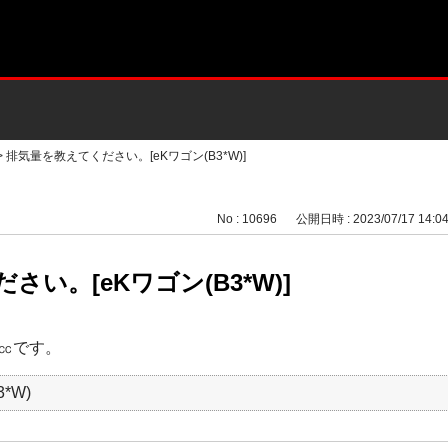
>
排気量を教えてください。[eKワゴン(B3*W)]
No : 10696
公開日時 : 2023/07/17 14:0
い。[eKワゴン(B3*W)]
0㏄です。
*W)