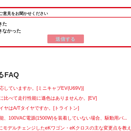
:ご意見をお聞かせください
きた
きなかった
るFAQ
応していますか。[ミニキャブEV(U69V)]
に比べて走行性能に遜色はありませんか。[EV]
イヤはA/Tタイヤですか。[トライトン]
、100VAC電源(1500W)を装着していない場合、駆動用バ...
月にモデルチェンジしたeKワゴン・eKクロスの主な変更点を教え..