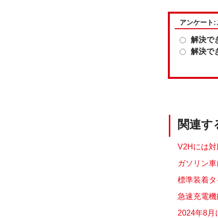
アンケート
解決で
解決で
関連す
V2Hには対
ガソリン車
標準装着タ
急速充電機能
2024年8