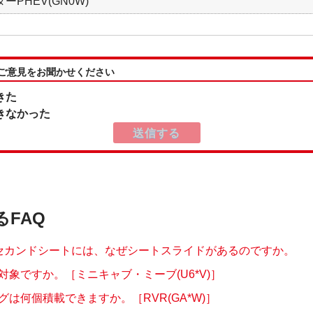
ーPHEV(GN0W)
:ご意見をお聞かせください
きた
きなかった
るFAQ
セカンドシートには、なぜシートスライドがあるのですか。
対象ですか。［ミニキャブ・ミーブ(U6*V)］
グは何個積載できますか。［RVR(GA*W)］