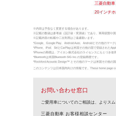
三菱自動車
20インチ
※
内容は予告なく変更する場合があります。
※
記載の数値は参考値（設計値・実測値）であり、車両状態や測
※
記載内容の転載や二次利用はご遠慮願います。
*
Google、Google Play、Android Auto、Androidとその他
*
iPhone、iPod、SiriとCarPlayは米国その他の国で登録されたApp
*
iPhoneの商標は、アイホン株式会社のライセンスにもとづき使
*
Bluetoothは米国Bluetooth SIG Inc.の登録商標です。
*
Rockford Acoustic Design™ とその他のマークは米国その他の国
このコンテンツは日本国内向けの情報です。These home page contents appl
お問い合わせ窓口
ご愛用車についてのご相談は、よりスム
三菱自動車 お客様相談センター