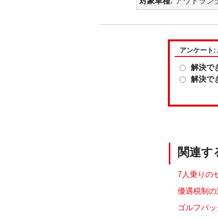
対象車種
アウトランダ
アンケート
解決で
解決で
関連す
7人乗りの
優遇税制の
ゴルフバッ