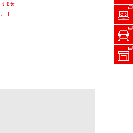
ませ...
［...