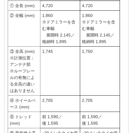
① 全長 (mm)
4,720
4,720
② 全幅 (mm)
1,860
1,860
※ドアミラーを含
※ドアミラーを含
む車幅
む車幅
展開時 2,145／
展開時 2,145／
格納時 1,895
格納時 1,895
③ 全高 (mm)
1,745
1,750
※計測位置：
アンテナ部
※ルーフレー
ルの有無によ
る全高の違い
はありません
④ ホイールベ
2,705
2,705
ース (mm)
⑤ トレッド
前 1,590／
前 1,590／
(mm)
後 1,595
後 1,595