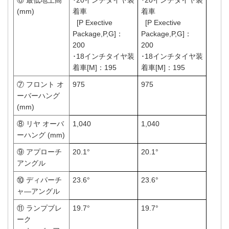
⑥ 最低地上高
･20インチタイヤ装
･20インチタイヤ装
(mm)
着車
着車
[P Exective
[P Exective
Package,P,G]：
Package,P,G]：
200
200
･18インチタイヤ装
･18インチタイヤ装
着車[M]：195
着車[M]：195
⑦ フロント オ
975
975
ーバーハング
(mm)
⑧ リヤ オーバ
1,040
1,040
ーハング (mm)
⑨ アプローチ
20.1°
20.1°
アングル
⑩ ディパーチ
23.6°
23.6°
ャ―アングル
⑪ ランプブレ
19.7°
19.7°
ーク