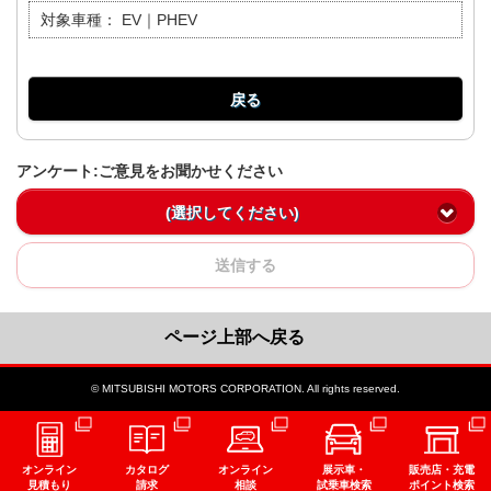
対象車種：
EV｜PHEV
戻る
アンケート:ご意見をお聞かせください
(選択してください)
送信する
ページ上部へ戻る
© MITSUBISHI MOTORS CORPORATION. All rights reserved.
オンライン
カタログ
オンライン
展示車・
販売店・充電
見積もり
請求
相談
試乗車検索
ポイント検索