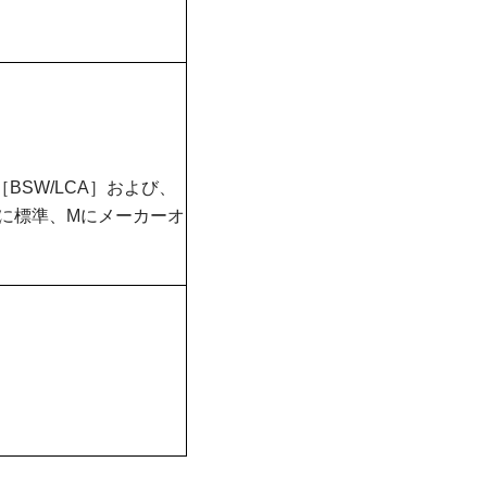
SW/LCA］および、
onに標準、Mにメーカーオ