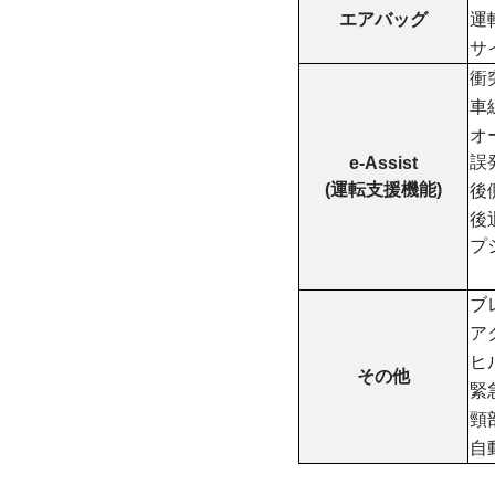
エアバッグ
運
サ
衝
車
オ
誤
e-Assist
(運転支援機能)
後
後
プ
ブ
ア
ヒ
その他
緊
頸
自