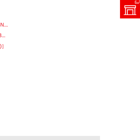
..
..
)］