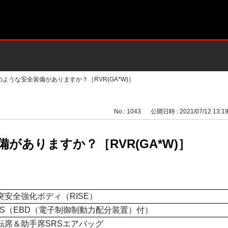
のような安全装備がありますか？［RVR(GA*W)］
No : 1043
公開日時 : 2021/07/12 13:1
がありますか？［RVR(GA*W)］
突安全強化ボディ（RISE）
BS（EBD（
電子制御制動力配分装置）
付）
転席＆助手席SRSエアバッグ