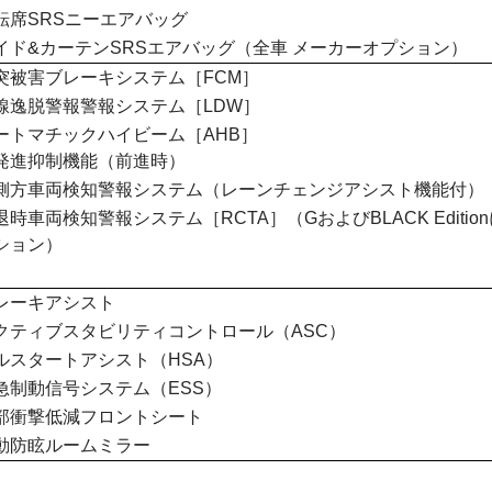
転席SRSニーエアバッグ
イド&カーテンSRSエアバッグ（全車 メーカーオプション）
突被害ブレーキシステム［FCM］
線逸脱警報警報システム［LDW］
ートマチックハイビーム［AHB］
発進抑制機能（前進時）
側方車両検知警報システム（レーンチェンジアシスト機能付）［B
退時車両検知警報システム［RCTA］（GおよびBLACK Editi
ション）
レーキアシスト
クティブスタビリティコントロール（ASC）
ルスタートアシスト（HSA）
急制動信号システム（ESS）
部衝撃低減フロントシート
動防眩ルームミラー