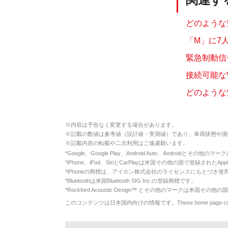
どのような安
「M」に7人
緊急制動信号
接続可能なV
どのような
※
内容は予告なく変更する場合があります。
※
記載の数値は参考値（設計値・実測値）であり、車両状態や測
※
記載内容の転載や二次利用はご遠慮願います。
*
Google、Google Play、Android Auto、Androidとその他
*
iPhone、iPod、SiriとCarPlayは米国その他の国で登録されたApp
*
iPhoneの商標は、アイホン株式会社のライセンスにもとづき使
*
Bluetoothは米国Bluetooth SIG Inc.の登録商標です。
*
Rockford Acoustic Design™ とその他のマークは米国その他の国
このコンテンツは日本国内向けの情報です。These home page contents appl