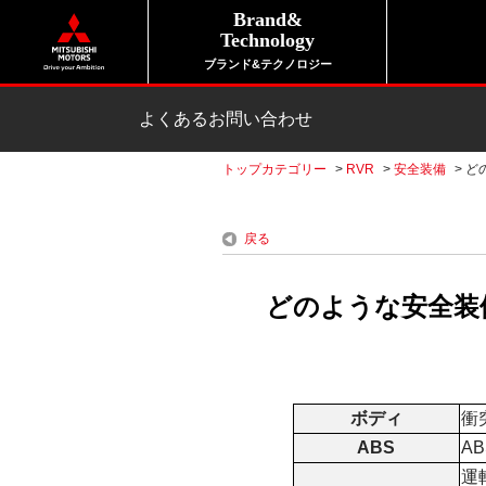
Brand&
Technology
ブランド&テクノロジー
よくあるお問い合わせ
トップカテゴリー
>
RVR
>
安全装備
>
ど
戻る
どのような安全装備
ボディ
衝
ABS
A
運