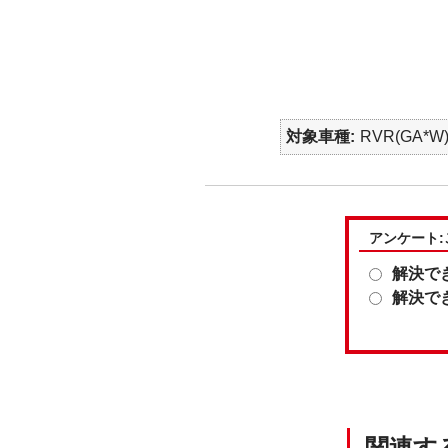
対象車種
RVR(GA*W
アンケート
解決で
解決で
関連す