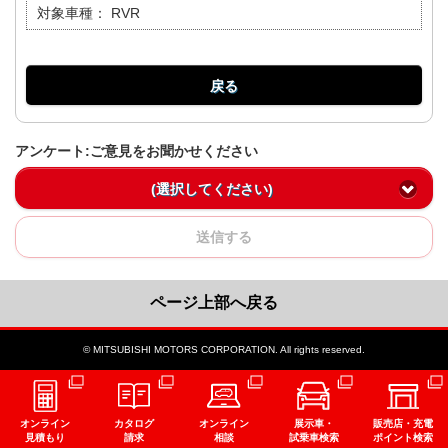
対象車種：
RVR
戻る
アンケート:ご意見をお聞かせください
(選択してください)
送信する
ページ上部へ戻る
© MITSUBISHI MOTORS CORPORATION. All rights reserved.
オンライン
カタログ
オンライン
展示車・
販売店・充電
見積もり
請求
相談
試乗車検索
ポイント検索