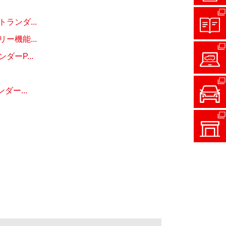
ンダ...
機能...
ーP...
ー...