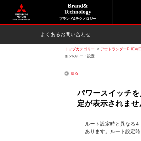
Brand&
Technology
ブランド&テクノロジー
よくあるお問い合わせ
トップカテゴリー
>
アウトランダーPHEV(G
ョンのルート設定...
戻る
パワースイッチを
定が表示されません
ルート設定時と異なるキ
あります。ルート設定時