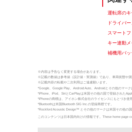
運転席のキ
ドライバー
スマートフ
キー連動メ
補機用バッ
※
内容は予告なく変更する場合があります。
※
記載の数値は参考値（設計値・実測値）であり、車両状態や測
※
記載内容の転載や二次利用はご遠慮願います。
*
Google、Google Play、Android Auto、Androidとその他
*
iPhone、iPod、SiriとCarPlayは米国その他の国で登録されたApp
*
iPhoneの商標は、アイホン株式会社のライセンスにもとづき使
*
Bluetoothは米国Bluetooth SIG Inc.の登録商標です。
*
Rockford Acoustic Design™ とその他のマークは米国その他の国
このコンテンツは日本国内向けの情報です。These home page contents appl