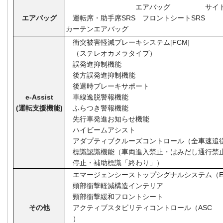
エアバッグ
サイ
エアバッグ
運転席・助手席
SRS
フロントシート
SRS
カーテンエアバッグ
衝突被害軽減ブレーキシステム
[FCM]
（ステレオカメラタイプ）
誤発進抑制機能
後方誤発進抑制機能
後退時ブレーキサポート
e-Assist
車線逸脱警報機能
(運転支援機能)
ふらつき警報機能
先行車発進お知らせ機能
ハイビームアシスト
アダプティブクルーズコントロール（
全車速追
標識認識機能（車両進入禁止・はみだし通行禁
停止・補助標識「終わり」）
エマージェンシーストップシグナルシステム（
頭部衝撃軽減構造インテリア
頸部衝撃緩和フロントシート
その他
アクティブスタビリティコントロール（
ASC
）