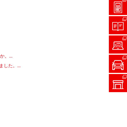
。...
た。...
］