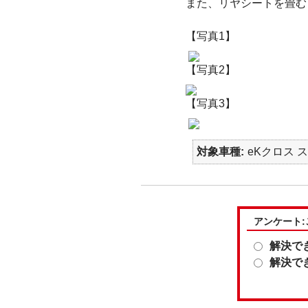
また、リヤシートを畳む
【写真1】
【写真2】
【写真3】
対象車種
eKクロス 
アンケート
解決で
解決で