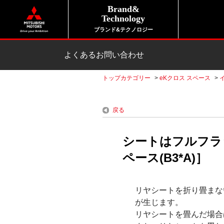
Brand&
Technology
ブランド&テクノロジー
よくあるお問い合わせ
トップカテゴリー
>
eKクロス スペース
>
戻る
シートはフルフラ
ペース(B3*A)］
リヤシートを折り畳まな
が生じます。
リヤシートを畳んだ場合