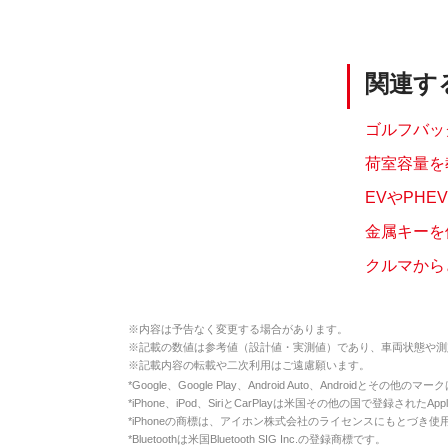
関連す
ゴルフバッ
荷室容量を
EVやPH
金属キーを
クルマから
※
内容は予告なく変更する場合があります。
※
記載の数値は参考値（設計値・実測値）であり、車両状態や測
※
記載内容の転載や二次利用はご遠慮願います。
*
Google、Google Play、Android Auto、Androidとその他
*
iPhone、iPod、SiriとCarPlayは米国その他の国で登録されたApp
*
iPhoneの商標は、アイホン株式会社のライセンスにもとづき使
*
Bluetoothは米国Bluetooth SIG Inc.の登録商標です。