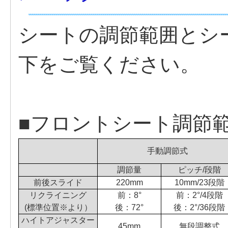
シートの調節範囲とシ
下をご覧ください。
■フロントシート調節
手動調節式
調節量
ピッチ/段階
前後スライド
220mm
10mm/23段階
リクライニング
前：8°
前：2°/4段階
(標準位置※より）
後：72°
後：2°/36段階
ハイトアジャスター
45mm
無段調整式