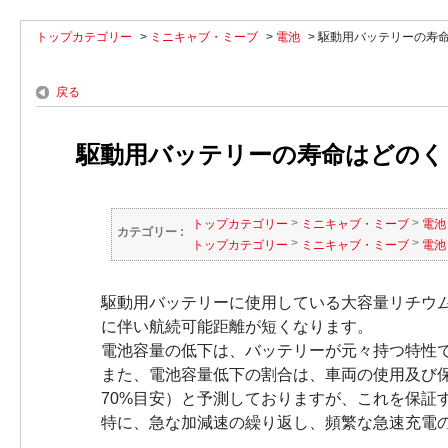
トップカテゴリー
>
ミニキャブ・ミーブ
>
電池
>
駆動用バッテリーの寿命
戻る
駆動用バッテリーの寿命はどのくら
>
>
トップカテゴリー
ミニキャブ・ミーブ
電池
カテゴリー :
>
>
トップカテゴリー
ミニキャブ・ミーブ
電池
駆動用バッテリーに使用している大容量リチウ
に伴い航続可能距離が短くなります。
電池容量の低下は、バッテリーが元々持つ特性
また、電池容量低下の割合は、車両の使用及び保
70%目安）と予測しておりますが、これを保証
特に、急な加減速の繰り返し、頻繁な急速充電