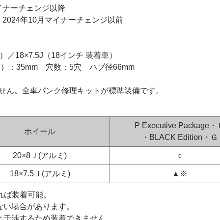
マイナーチェンジ以降
4年10月マイナーチェンジ以前
）
／18×7.5J（18インチ 装着車）
ト）：35mm 穴数：5穴 ハブ径66mm
せん。全車パンク修理キットが標準装備です。
P Executive Package
ホイール
・BLACK Edition・Ｇ
20×8Ｊ(アルミ)
○
18×7.5Ｊ(アルミ)
▲※
れば装着可能。
ない場合があります。
と干渉するため装着できません。