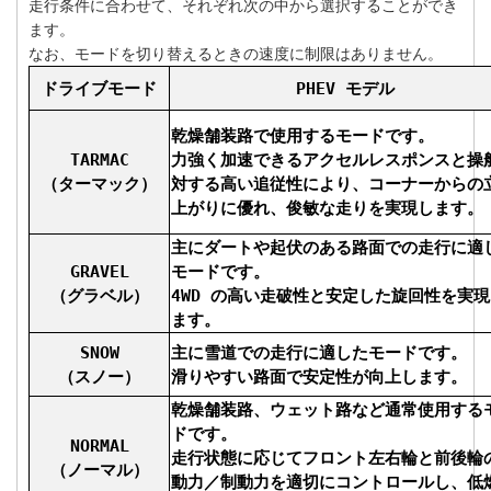
走行条件に合わせて、それぞれ次の中から選択することができ
ます。
なお、モードを切り替えるときの速度に制限はありません。
ドライブモード
PHEV モデル
乾燥舗装路で使用するモードです。
TARMAC
力強く加速できるアクセルレスポンスと操
（ターマック）
対する高い追従性により、コーナーからの
上がりに優れ、俊敏な走りを実現します。
主にダートや起伏のある路面での走行に適
GRAVEL
モードです。
（グラベル）
4WD の高い走破性と安定した旋回性を実
ます。
SNOW
主に雪道での走行に適したモードです。
（スノー）
滑りやすい路面で安定性が向上します。
乾燥舗装路、ウェット路など通常使用する
ドです。
NORMAL
走行状態に応じてフロント左右輪と前後輪
（ノーマル）
動力／制動力を適切にコントロールし、低