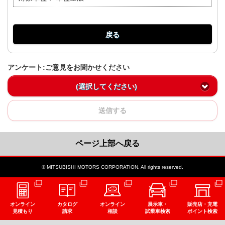
戻る
アンケート:ご意見をお聞かせください
(選択してください)
送信する
ページ上部へ戻る
© MITSUBISHI MOTORS CORPORATION. All rights reserved.
オンライン
カタログ
オンライン
展示車・
販売店・充電
見積もり
請求
相談
試乗車検索
ポイント検索