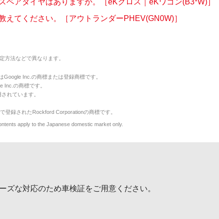
スペアタイヤはありますか。［eKクロス｜eKワゴン(B3*W)］
教えてください。［アウトランダーPHEV(GN0W)］
定方法などで異なります。
のマークはGoogle Inc.の商標または登録商標です。
le Inc.の商標です。
用されています。
で登録されたRockford Corporationの商標です。
y to the Japanese domestic market only.
ーズな対応のため車検証をご用意ください。