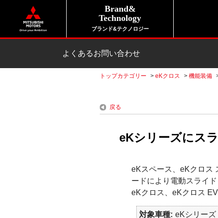
Brand&
Technology
ブランド&テクノロジー
よくあるお問い合わせ
トップカテゴリー
>
eKクロス
>
機能装備
戻る
eKシリーズにス
eKスペース、eKクロ
ードにより電動スライド
eKクロス、eKクロス 
対象車種
eKシリーズ