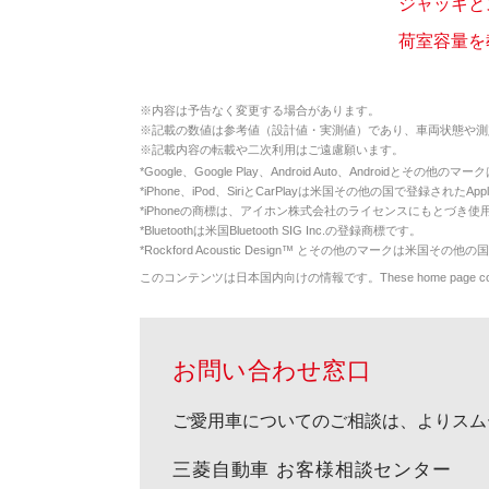
ジャッキと
荷室容量を
※
内容は予告なく変更する場合があります。
※
記載の数値は参考値（設計値・実測値）であり、車両状態や測
※
記載内容の転載や二次利用はご遠慮願います。
*
Google、Google Play、Android Auto、Androidとその他
*
iPhone、iPod、SiriとCarPlayは米国その他の国で登録されたApp
*
iPhoneの商標は、アイホン株式会社のライセンスにもとづき使
*
Bluetoothは米国Bluetooth SIG Inc.の登録商標です。
*
Rockford Acoustic Design™ とその他のマークは米国その他の国
このコンテンツは日本国内向けの情報です。These home page contents appl
お問い合わせ窓口
ご愛用車についてのご相談は、よりスム
三菱自動車 お客様相談センター