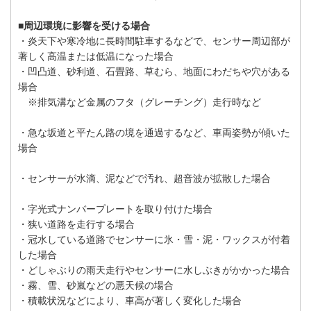
■周辺環境に影響を受ける場合
・炎天下や寒冷地に長時間駐車するなどで、センサー周辺部が
著しく高温または低温になった場合
・凹凸道、砂利道、石畳路、草むら、地面にわだちや穴がある
場合
※排気溝など金属のフタ（グレーチング）走行時など
・急な坂道と平たん路の境を通過するなど、車両姿勢が傾いた
場合
・センサーが水滴、泥などで汚れ、超音波が拡散した場合
・字光式ナンバープレートを取り付けた場合
・狭い道路を走行する場合
・冠水している道路でセンサーに氷・雪・泥・ワックスが付着
した場合
・どしゃぶりの雨天走行やセンサーに水しぶきがかかった場合
・霧、雪、砂嵐などの悪天候の場合
・積載状況などにより、車高が著しく変化した場合