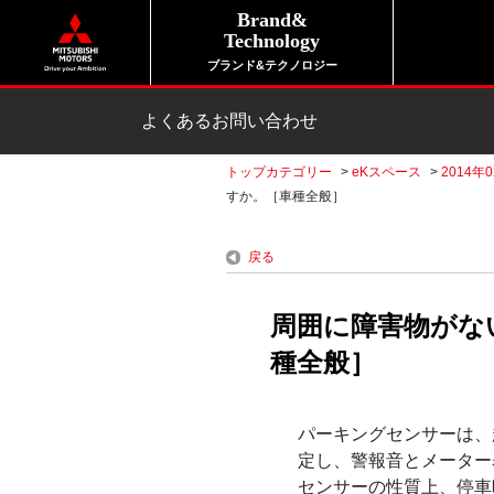
Brand&
Technology
ブランド&テクノロジー
よくあるお問い合わせ
トップカテゴリー
>
eKスペース
>
2014年
すか。［車種全般］
戻る
周囲に障害物がな
種全般］
パーキングセンサーは、
定し、警報音とメーター
センサーの性質上、停車