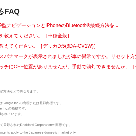
るFAQ
ナビゲーションとiPhoneのBluetooth®接続方法を...
を教えてください。［車種全般］
えてください。［デリカD:5(3DA-CV1W)］
スパナマークが表示されましたが車の異常ですか。リセット方法を
ッチにOFF位置がありませんが、手動で消灯できませんか。［デリ
定方法などで異なります。
のマークはGoogle Inc.の商標または登録商標です。
le Inc.の商標です。
用されています。
で登録されたRockford Corporationの商標です。
y to the Japanese domestic market only.