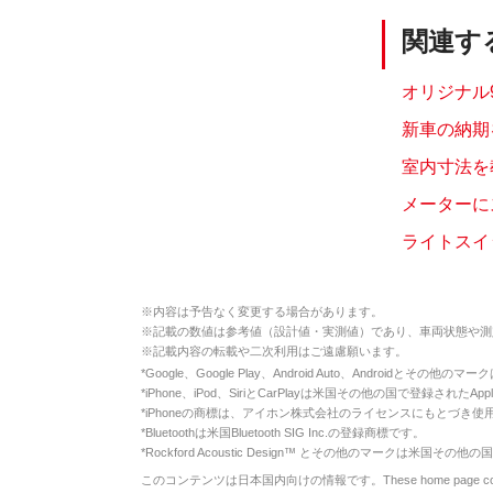
関連す
オリジナル9型
新車の納期
室内寸法を教
メーターに
ライトスイ
※
内容は予告なく変更する場合があります。
※
記載の数値は参考値（設計値・実測値）であり、車両状態や測
※
記載内容の転載や二次利用はご遠慮願います。
*
Google、Google Play、Android Auto、Androidとその他
*
iPhone、iPod、SiriとCarPlayは米国その他の国で登録されたApp
*
iPhoneの商標は、アイホン株式会社のライセンスにもとづき使
*
Bluetoothは米国Bluetooth SIG Inc.の登録商標です。
*
Rockford Acoustic Design™ とその他のマークは米国その他の国
このコンテンツは日本国内向けの情報です。These home page contents appl