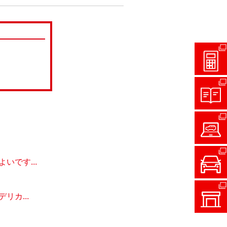
です...
カ...