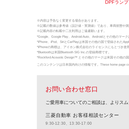
DPFランプ
※
内容は予告なく変更する場合があります。
※
記載の数値は参考値（設計値・実測値）であり、車両状態や測
※
記載内容の転載や二次利用はご遠慮願います。
*
Google、Google Play、Android Auto、Androidとその他
*
iPhone、iPod、SiriとCarPlayは米国その他の国で登録されたApp
*
iPhoneの商標は、アイホン株式会社のライセンスにもとづき使
*
Bluetoothは米国Bluetooth SIG Inc.の登録商標です。
*
Rockford Acoustic Design™ とその他のマークは米国その他の国
このコンテンツは日本国内向けの情報です。These home page contents appl
お問い合わせ窓口
ご愛用車についてのご相談は、よりスム
三菱自動車 お客様相談センター
9:30-12:30、13:30-17:00