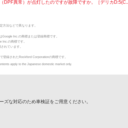
（DPF異常）が点灯したのですが故障ですか。［デリカD:5(C..
定方法などで異なります。
のマークはGoogle Inc.の商標または登録商標です。
le Inc.の商標です。
用されています。
で登録されたRockford Corporationの商標です。
y to the Japanese domestic market only.
ーズな対応のため車検証をご用意ください。