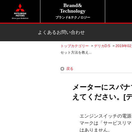
Brand&
Technology
ブランド&テクノロジー
よくあるお問い合わせ
トップカテゴリー
>
デリカD:5
>
2019年0
セット方法を教え...
戻る
メーターにスパナ
えてください。[デリカ
エンジンスイッチの電源
マークは「サービスリマ
はありません。