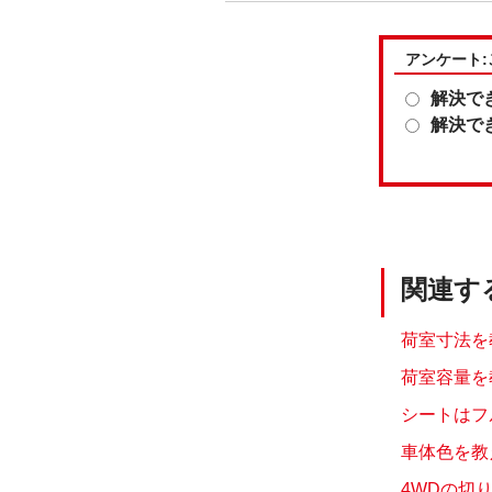
アンケート
解決で
解決で
関連す
荷室寸法を教
荷室容量を
シートはフ
車体色を教え
4WDの切り