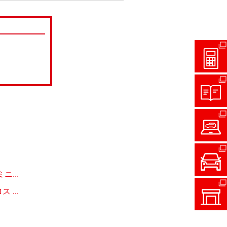
...
...