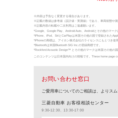
※
内容は予告なく変更する場合があります。
※
記載の数値は参考値（設計値・実測値）であり、車両状態や測
※
記載内容の転載や二次利用はご遠慮願います。
*
Google、Google Play、Android Auto、Androidとその他
*
iPhone、iPod、SiriとCarPlayは米国その他の国で登録されたApp
*
iPhoneの商標は、アイホン株式会社のライセンスにもとづき使
*
Bluetoothは米国Bluetooth SIG Inc.の登録商標です。
*
Rockford Acoustic Design™ とその他のマークは米国その他の国
このコンテンツは日本国内向けの情報です。These home page contents appl
お問い合わせ窓口
ご愛用車についてのご相談は、よりスム
三菱自動車 お客様相談センター
9:30-12:30、13:30-17:00