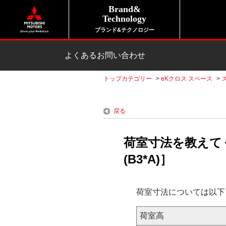
Brand&
Technology
ブランド&テクノロジー
よくあるお問い合わせ
トップカテゴリー
>
eKクロス スペース
>
戻る
荷室寸法を教えて
(B3*A)］
荷室寸法については以下
荷室高