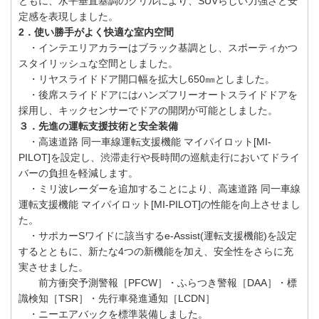
ともに、水平垂直基調のグリルにより、SUVらしい力強さと安
定感を表現しました。
2．使い勝手がよく快適な室内空間
・インテエリアカラーはブラック基調とし、スポーティかつ
スタイリッシュな空間としました。
・リヤスライドドア開口幅を拡大し650㎜としました。
・後席スライドドアにはハンズフリーオートスライドドアを
採用し、キックセンサーでドアの開閉が可能としました。
３．先進の運転支援技術と安全装備
・高速道路 同一車線運転支援機能 マイパイロット[MI-
PILOT]を設定し、渋滞走行や長時間の巡航走行においてドライ
バーの負担を軽減します。
・ミリ波レーダーを追加することにより、高速道路 同一車線
運転支援機能 マイパイロット[MI-PILOT]の性能を向上させまし
た。
・サポカーSワイドに該当するe-Assist(運転支援機能)を設定
するとともに、新たな4つの新機能を加え、安全性をさらに充
実させました。
前方衝突予測警報［PFCW］・ふらつき警報［DAA］・標
識検知［TSR］・先行車発進通知［LCDN］
・ニーエアバックを標準装備しました。