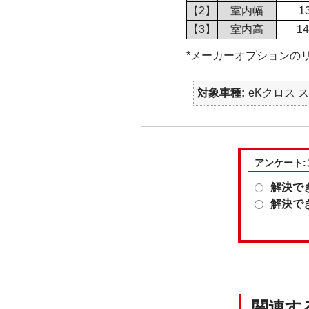
【2】
室内幅
1
【3】
室内高
1
*メーカーオプションの
対象車種
eKクロス ス
アンケート
解決で
解決で
関連す