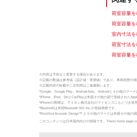
荷室容量を
荷室容量を教
室内寸法を教
荷室寸法を
荷室容量を教
※
内容は予告なく変更する場合があります。
※
記載の数値は参考値（設計値・実測値）であり、車両状態や測
※
記載内容の転載や二次利用はご遠慮願います。
*
Google、Google Play、Android Auto、Androidとその他
*
iPhone、iPod、SiriとCarPlayは米国その他の国で登録されたApp
*
iPhoneの商標は、アイホン株式会社のライセンスにもとづき使
*
Bluetoothは米国Bluetooth SIG Inc.の登録商標です。
*
Rockford Acoustic Design™ とその他のマークは米国その他の国
このコンテンツは日本国内向けの情報です。These home page contents appl