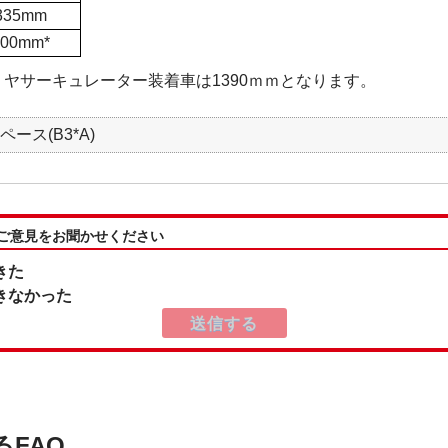
335mm
400mm*
リヤサーキュレーター装着車は1390ｍｍとなります。
ペース(B3*A)
:ご意見をお聞かせください
きた
きなかった
るFAQ