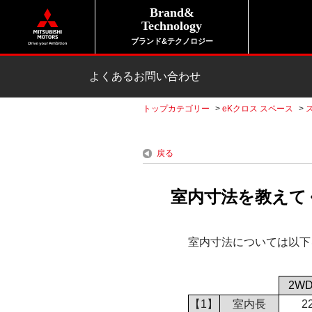
Brand&
Technology
ブランド&テクノロジー
よくあるお問い合わせ
トップカテゴリー
>
eKクロス スペース
>
戻る
室内寸法を教えてく
室内寸法については以下
2W
【1】
室内長
2