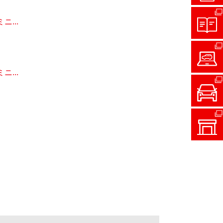
...
...