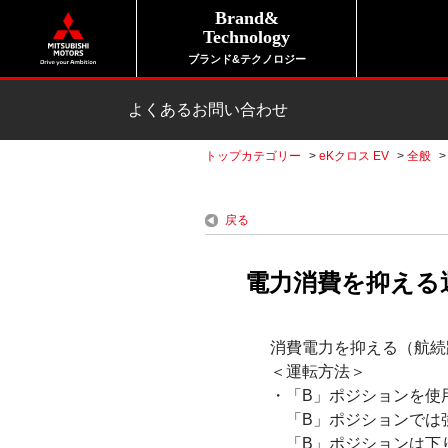
Brand&
Technology
ブランド&テクノロジー
よくあるお問い合わせ
トップカテゴリー
>
eKクロス EV
>
全般
戻る
電力消費を抑える運
消費電力を抑える（航続
＜運転方法＞
・「B」ポジションを使
「B」ポジションでは
「B」ポジションは下