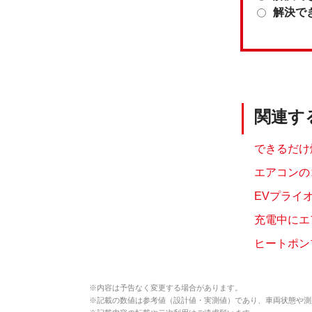
解決で
関連す
できるだけ
エアコンの
EVプライ
充電中にエ
ヒートポン
※
内容は予告なく変更する場合があります。
※
記載の数値は参考値（設計値・実測値）であり、車両状態や測