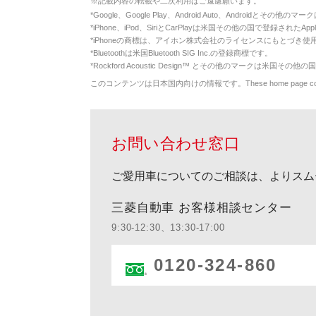
※
記載内容の転載や二次利用はご遠慮願います。
*
Google、Google Play、Android Auto、Androidとその他
*
iPhone、iPod、SiriとCarPlayは米国その他の国で登録されたApp
*
iPhoneの商標は、アイホン株式会社のライセンスにもとづき使
*
Bluetoothは米国Bluetooth SIG Inc.の登録商標です。
*
Rockford Acoustic Design™ とその他のマークは米国その他の国
このコンテンツは日本国内向けの情報です。These home page contents appl
お問い合わせ窓口
ご愛用車についてのご相談は、よりスム
三菱自動車 お客様相談センター
9:30-12:30、13:30-17:00
0120-324-860