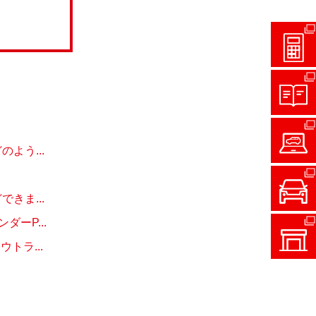
よう...
きま...
ーP...
トラ...