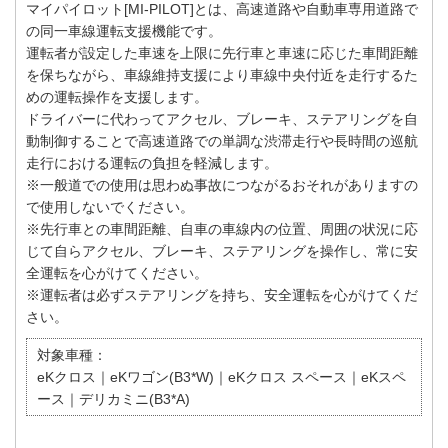
マイパイロット[MI-PILOT]とは、高速道路や自動車専用道路で
の同一車線運転支援機能です。
運転者が設定した車速を上限に先行車と車速に応じた車間距離
を保ちながら、車線維持支援により車線中央付近を走行するた
めの運転操作を支援します。
ドライバーに代わってアクセル、ブレーキ、ステアリングを自
動制御することで高速道路での単調な渋滞走行や長時間の巡航
走行における運転の負担を軽減します。
※一般道での使用は思わぬ事故につながるおそれがありますの
で使用しないでください。
※先行車との車間距離、自車の車線内の位置、周囲の状況に応
じて自らアクセル、ブレーキ、ステアリングを操作し、常に安
全運転を心がけてください。
※運転者は必ずステアリングを持ち、安全運転を心がけてくだ
さい。
対象車種：
eKクロス｜eKワゴン(B3*W)｜eKクロス スペース｜eKスペ
ース｜デリカミニ(B3*A)