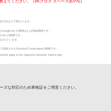
えてください。［eKクロス スペース(B3*A)］
定方法などで異なります。
のマークはGoogle Inc.の商標または登録商標です。
le Inc.の商標です。
用されています。
で登録されたRockford Corporationの商標です。
y to the Japanese domestic market only.
ーズな対応のため車検証をご用意ください。