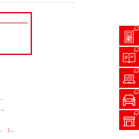
.
.
［...