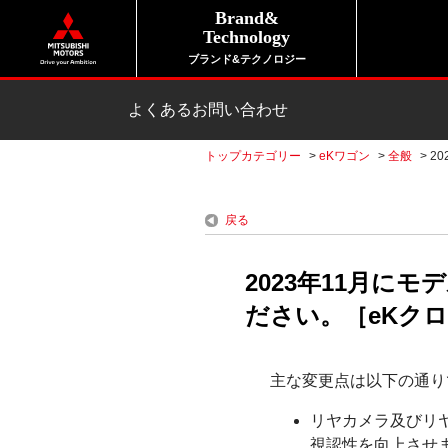
Brand&
Technology
ブランド&テクノロジー
よくあるお問い合わせ
トップカテゴリー
>
eKワゴン
>
全般
>
2
戻る
2023年11月に
ださい。［eKクロス
主な変更点は以下の通り
リヤカメラ及びリ
視認性を向上させ