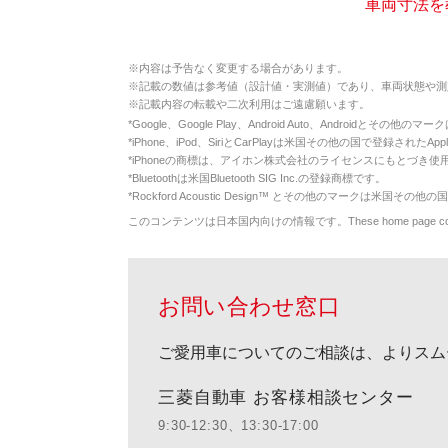
車両寸法を教
※
内容は予告なく変更する場合があります。
※
記載の数値は参考値（設計値・実測値）であり、車両状態や測
※
記載内容の転載や二次利用はご遠慮願います。
*
Google、Google Play、Android Auto、Androidとその他
*
iPhone、iPod、SiriとCarPlayは米国その他の国で登録されたApp
*
iPhoneの商標は、アイホン株式会社のライセンスにもとづき使
*
Bluetoothは米国Bluetooth SIG Inc.の登録商標です。
*
Rockford Acoustic Design™ とその他のマークは米国その他の国
このコンテンツは日本国内向けの情報です。These home page contents appl
お問い合わせ窓口
ご愛用車についてのご相談は、よりスム
三菱自動車 お客様相談センター
9:30-12:30、13:30-17:00