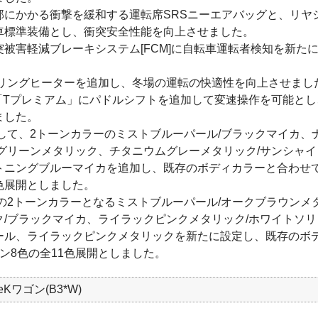
部にかかる衝撃を緩和する運転席SRSニーエアバッグと、リヤ
車標準装備とし、衝突安全性能を向上させました。
被害軽減ブレーキシステム[FCM]に自転車運転者検知を新た
アリングヒーターを追加し、冬場の運転の快適性を向上させまし
」「Tプレミアム」にパドルシフトを追加して変速操作を可能と
ました。
して、2トーンカラーのミストブルーパール/ブラックマイカ、
ュグリーンメタリック、チタニウムグレーメタリック/サンシャ
トニングブルーマイカを追加し、既存のボディカラーと合わせ
色展開としました。
の2トーンカラーとなるミストブルーパール/オークブラウンメ
ク/ブラックマイカ、ライラックピンクメタリック/ホワイトソ
ール、ライラックピンクメタリックを新たに設定し、既存のボ
ン8色の全11色展開としました。
Kワゴン(B3*W)