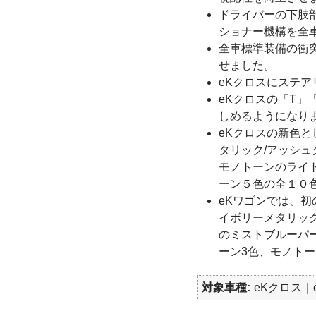
ドライバーの下肢
ショナー機構を全
全車標準装備の衝突
せました。
eKクロスにステ
eKクロスの「T
しめるようになり
eKクロスの新色と
タリック/アッシ
モノトーンのライ
ーン５色の全１０
eKワゴンでは、初
イボリーメタリッ
のミストブルーパ
ーン3色、モノトー
対象車種
eKクロス｜e