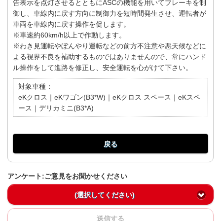
告表示を点灯させるとともにASCの機能を用いてブレーキを制
御し、車線内に戻す方向に制御力を短時間発生させ、運転者が
車両を車線内に戻す操作を促します。
※車速約60km/h以上で作動します。
※わき見運転やぼんやり運転などの前方不注意や悪天候などに
よる視界不良を補助するものではありませんので、常にハンド
ル操作をして進路を修正し、安全運転を心がけて下さい。
対象車種：
eKクロス｜eKワゴン(B3*W)｜eKクロス スペース｜eKスペ
ース｜デリカミニ(B3*A)
戻る
アンケート:ご意見をお聞かせください
(選択してください)
送信する