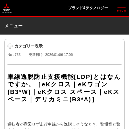
ブランド&テクノロジー
メニュー
カテゴリー表示
No : 733
更新日時 : 2026/01/06 17:06
車線逸脱防止支援機能[LDP]とはなん
ですか。［eKクロス｜eKワゴン
(B3*W)｜eKクロス スペース｜eKス
ペース｜デリカミニ(B3*A)］
運転者が意図せず走行車線から逸脱しそうなとき、警報音と警