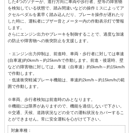
した4つのソナーが、進行方向に車両や歩行者、壁等の障害物
を検知している状態で、踏み間違いなどの操作ミスによってア
クセルペダルを素早く踏み込んだり、ブレーキ操作が遅れたり
した時に、運転者にブザー音とメーター内の作動表示灯で警報
します。
さらにエンジン出力やブレーキを制御することで、過度な加速
の防止や障害物への衝突防止を支援します。
・エンジン出力抑制は、前進時、車両・歩行者に対しては車速
(自車速)約0km/h～約25km/hで作動します。前進・後退時、壁
などの障害物に対しては、車速（自車速）約0km/h～約15km/h
で作動します。
・低速衝突軽減ブレーキ機能は、車速約2km/h～約15km/hの範
囲で作動します。
※車両、歩行者検知は前進時のみとなります。
※機能には限界がありますので、機能を過信しないで下さい。
※交通、天候、道路状況などの全ての運転状況をカバーするこ
とができません。常に安全運転を心がけて下さい。
対象車種：