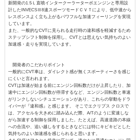
新開発の1.5Ｌ直噴インタークーラーターボエンジンと専用設
計したINVECSⅢ8速スポーツモードＣＶＴにより、低中速から
レスポンスよく立ち上がるパワフルな加速フィーリングを実現
しています。
また、一般的なCVTに見られる走行時の違和感を軽減するため
ステップシフト制御を採用し、CVTとは思えない気持ちのよい
加速感・走りを実現しています。
開発者のこだわりポイント
一般的にCVT車は、ダイレクト感が無くスポーティーさを感じ
にくいと言われます。
CVTは加速が始まる前にエンジン回転数だけが上昇したり、加
速中にエンジン回転数が停滞するなど、エンジン回転数と車速
がリンクしないシチュエーションがあり、これらの挙動をドラ
イバーが『違和感』と感じます。 そこでエクリプス クロスで
は、アクセルを大きめに踏み込んだ際、A/Tのように変速しな
がら加速する制御を採用しました。たとえば、高速道路の本線
への合流や、追い越しをするときなどには特にキビキビとした
気持ちのよい加速感を感じられると思います。