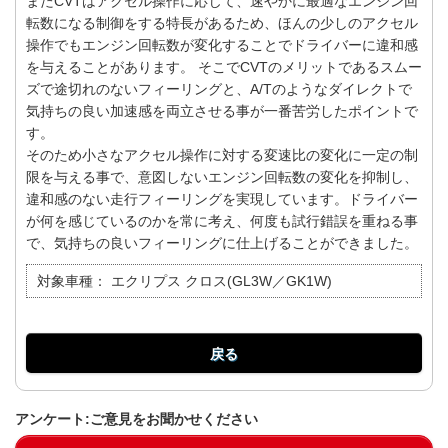
またCVTはアクセル操作に応じて、速やかに最適なエンジン回
転数になる制御をする特長があるため、ほんの少しのアクセル
操作でもエンジン回転数が変化することでドライバーに違和感
を与えることがあります。 そこでCVTのメリットであるスムー
ズで途切れのないフィーリングと、A/Tのようなダイレクトで
気持ちの良い加速感を両立させる事が一番苦労したポイントで
す。
そのため小さなアクセル操作に対する変速比の変化に一定の制
限を与える事で、意図しないエンジン回転数の変化を抑制し、
違和感のない走行フィーリングを実現しています。ドライバー
が何を感じているのかを常に考え、何度も試行錯誤を重ねる事
で、気持ちの良いフィーリングに仕上げることができました。
対象車種：
エクリプス クロス(GL3W／GK1W)
戻る
アンケート:ご意見をお聞かせください