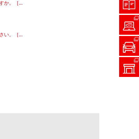
。［...
。［...