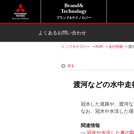
Brand&
Technology
ブランド&テクノロジー
よくあるお問い合わせ
トップカテゴリー
>
RVR
>
走行性能
>
渡
戻る
渡河などの水中走
冠水した道路や、渡河な
なお、冠水や水没した場
関連情報
冠水や水没した車の