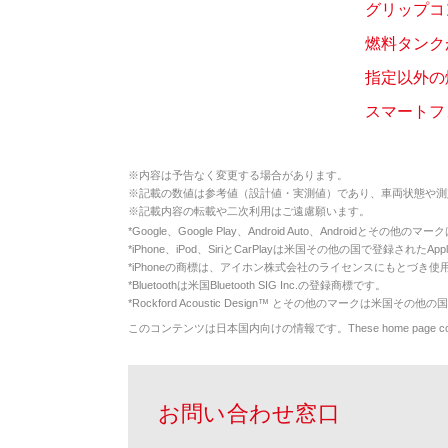
グリップコ
燃料タンク
指定以外の
スマートフ
※
内容は予告なく変更する場合があります。
※
記載の数値は参考値（設計値・実測値）であり、車両状態や測
※
記載内容の転載や二次利用はご遠慮願います。
*
Google、Google Play、Android Auto、Androidとその他
*
iPhone、iPod、SiriとCarPlayは米国その他の国で登録されたApp
*
iPhoneの商標は、アイホン株式会社のライセンスにもとづき使
*
Bluetoothは米国Bluetooth SIG Inc.の登録商標です。
*
Rockford Acoustic Design™ とその他のマークは米国その他の国
このコンテンツは日本国内向けの情報です。These home page contents appl
お問い合わせ窓口