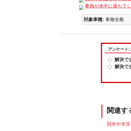
車両が水中に落ちて
対象車種
車種全般
アンケート
解決で
解決で
関連す
冠水や水没