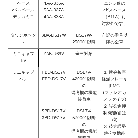
ペース
4AA-B35A
ェンジ前の
eKスペース
5AA-B37A
eKスペース
デリカミニ
4AA-B38A
（B11A）は
対象外です。
タウンボック
3BA-DS17W
DS17W-
左記の番号以
ス
250001以降
降の全車
ミニキャブ
ZAB-U69V
全車対象
EV
ミニキャブ
HBD-DS17V
DS17V-
１.衝突被害
バン
EBD-DS17V
420001以降
軽減ブレーキ
の
[FMC]
備考欄の機能
(ステレオカ
装着車
メラタイプ)
２.誤発進抑
5BD-DS17V
DS17V-
制機能(前進
3BD-DS17V
570001以降
時)
の
３.後方誤発
備考欄の機能
進抑制機能