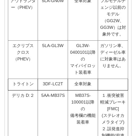
アウトランダ
5LA-GN0W
全車対象
フルモデルチ
ー（PHEV）
ェンジ以前の
モデル
（GG2W、
GG3W）は対
象外です。
エクリプス
5LA-GL3W
GL3W-
ガソリン車、
クロス
0400101以降
ディーゼル車
（PHEV）
の
に対象車はあ
マイパイロッ
りません。
ト装着車
トライトン
3DF-LC2T
全車対象
デリカ D:２
5AA-MB37S
MB37S-
１.衝突被害
100001以降
軽減ブレーキ
の
[FMC]
備考欄の機能
(ステレオカ
装着車
メラタイプ)
２.誤発進抑
制機能(前進