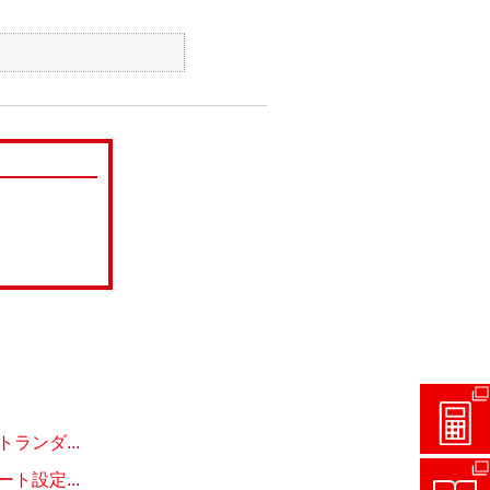
ンダ...
設定...