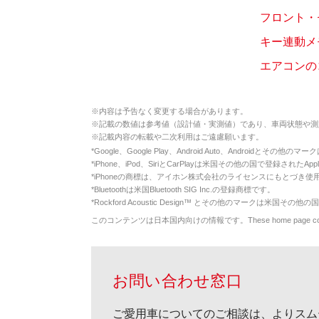
フロント・
キー連動メ
エアコンの
※
内容は予告なく変更する場合があります。
※
記載の数値は参考値（設計値・実測値）であり、車両状態や測
※
記載内容の転載や二次利用はご遠慮願います。
*
Google、Google Play、Android Auto、Androidとその他
*
iPhone、iPod、SiriとCarPlayは米国その他の国で登録されたApp
*
iPhoneの商標は、アイホン株式会社のライセンスにもとづき使
*
Bluetoothは米国Bluetooth SIG Inc.の登録商標です。
*
Rockford Acoustic Design™ とその他のマークは米国その他の国
このコンテンツは日本国内向けの情報です。These home page contents appl
お問い合わせ窓口
ご愛用車についてのご相談は、よりスム