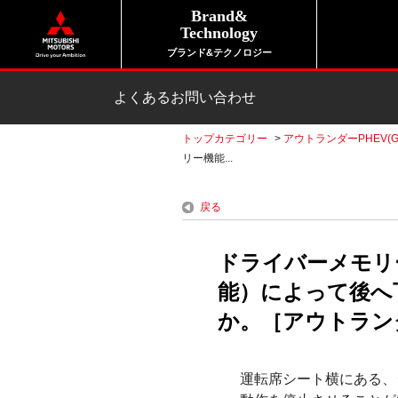
Brand&
Technology
ブランド&テクノロジー
よくあるお問い合わせ
トップカテゴリー
>
アウトランダーPHEV(G
リー機能...
戻る
ドライバーメモリ
能）によって後へ
か。［アウトランダー
運転席シート横にある、