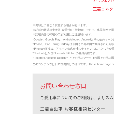
ガラスの仕
三菱コネクトの車
※
内容は予告なく変更する場合があります。
※
記載の数値は参考値（設計値・実測値）であり、車両状態や測
※
記載内容の転載や二次利用はご遠慮願います。
*
Google、Google Play、Android Auto、Androidとその他
*
iPhone、iPod、SiriとCarPlayは米国その他の国で登録されたApp
*
iPhoneの商標は、アイホン株式会社のライセンスにもとづき使
*
Bluetoothは米国Bluetooth SIG Inc.の登録商標です。
*
Rockford Acoustic Design™ とその他のマークは米国その他の国
このコンテンツは日本国内向けの情報です。These home page contents appl
お問い合わせ窓口
ご愛用車についてのご相談は、よりスム
三菱自動車 お客様相談センター