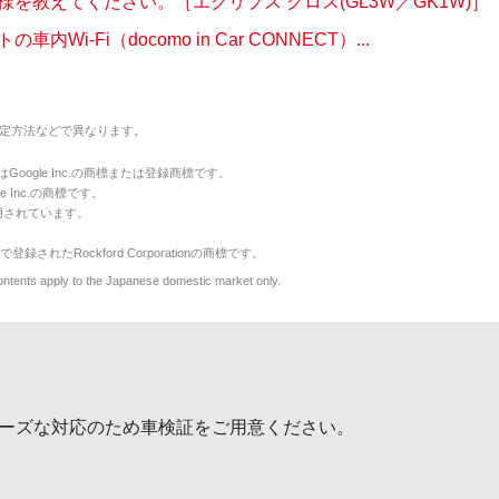
様を教えてください。［エクリプス クロス(GL3W／GK1W)］
内Wi-Fi（docomo in Car CONNECT）...
定方法などで異なります。
のマークはGoogle Inc.の商標または登録商標です。
le Inc.の商標です。
用されています。
で登録されたRockford Corporationの商標です。
y to the Japanese domestic market only.
ーズな対応のため車検証をご用意ください。