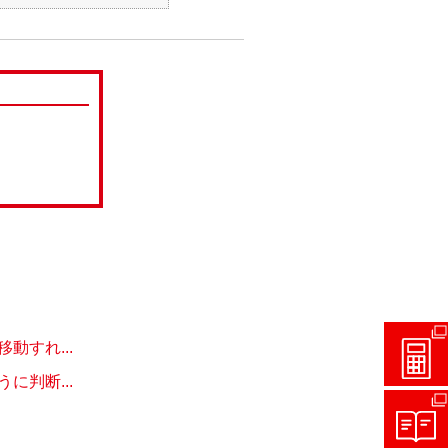
すれ...
判断...