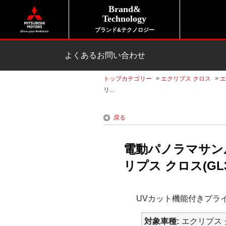
Brand&
Technology
ブランド&テクノロジー
よくあるお問い合わせ
トップカテゴリー
>
エクリプス クロス
>
エ
リ...
戻る
電動パノラマサン
リプス クロス(GL
UVカット機能付きプラ
対象車種
エクリプス ク