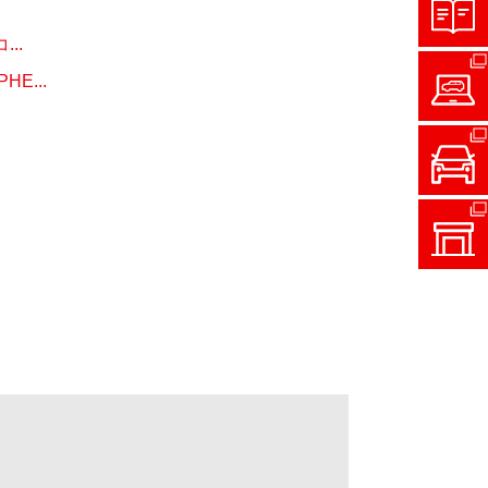
..
...