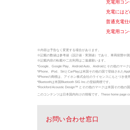
充電用コン
充電にはどの
普通充電仕
充電用コン
※
内容は予告なく変更する場合があります。
※
記載の数値は参考値（設計値・実測値）であり、車両状態や測
※
記載内容の転載や二次利用はご遠慮願います。
*
Google、Google Play、Android Auto、Androidとその他
*
iPhone、iPod、SiriとCarPlayは米国その他の国で登録されたApp
*
iPhoneの商標は、アイホン株式会社のライセンスにもとづき使
*
Bluetoothは米国Bluetooth SIG Inc.の登録商標です。
*
Rockford Acoustic Design™ とその他のマークは米国その他の国
このコンテンツは日本国内向けの情報です。These home page contents appl
お問い合わせ窓口