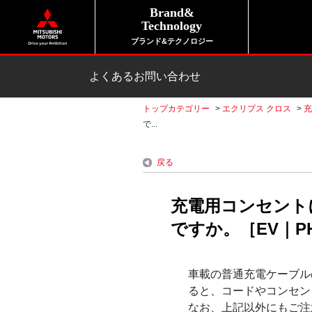
Brand&
Technology
ブランド&テクノロジー
よくあるお問い合わせ
トップカテゴリー
>
エクリプス クロス
>
充
で...
戻る
充電用コンセント
ですか。［EV｜P
車載の普通充電ケーブル
ると、コードやコンセン
なお、上記以外にもご注