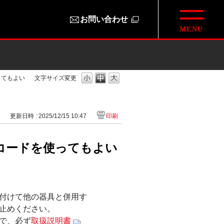
お問い合わせ
ってもよい
文字サイズ変更
8
更新日時 : 2025/12/15 10:47
印刷
コードを使ってもよい
付けて他の器具と併用す
止めください。
で、必ず
取扱説明書