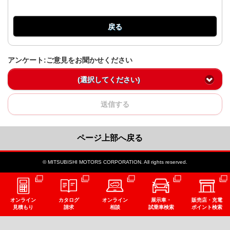
戻る
アンケート:ご意見をお聞かせください
(選択してください)
送信する
ページ上部へ戻る
© MITSUBISHI MOTORS CORPORATION. All rights reserved.
オンライン
カタログ
オンライン
展示車・
販売店・充電
見積もり
請求
相談
試乗車検索
ポイント検索