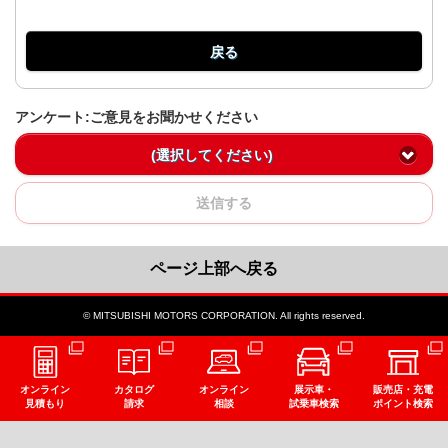
戻る
アンケート:ご意見をお聞かせください
(選択してください)
送信する
ページ上部へ戻る
© MITSUBISHI MOTORS CORPORATION. All rights reserved.
オンライン
カタログ
オンライン
展示車・
販売店・充電
見積もり
請求
相談
試乗車検索
ポイント検索