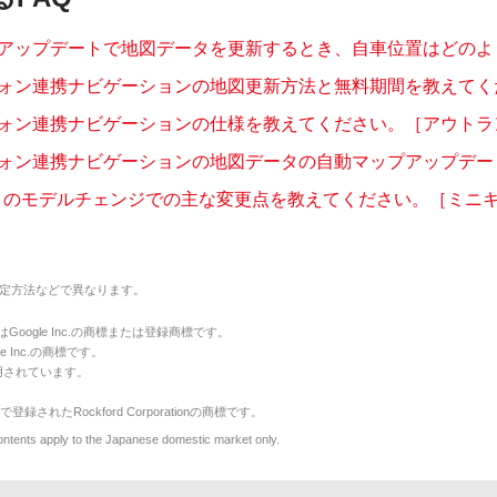
アップデートで地図データを更新するとき、自車位置はどのように
ォン連携ナビゲーションの地図更新方法と無料期間を教えてくださ
ォン連携ナビゲーションの仕様を教えてください。［アウトランダ
ォン連携ナビゲーションの地図データの自動マップアップデートの
11月のモデルチェンジでの主な変更点を教えてください。［ミニキャ
定方法などで異なります。
のマークはGoogle Inc.の商標または登録商標です。
le Inc.の商標です。
用されています。
で登録されたRockford Corporationの商標です。
y to the Japanese domestic market only.