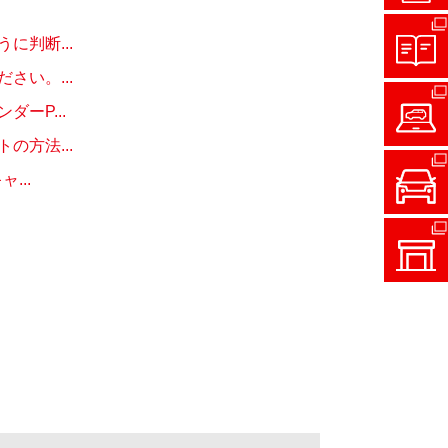
判断...
い。...
ーP...
方法...
...