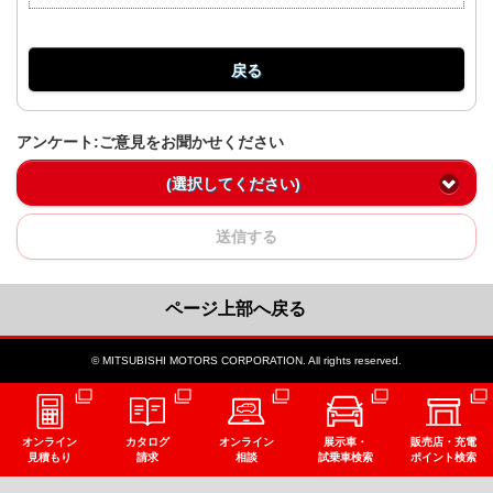
戻る
アンケート:ご意見をお聞かせください
(選択してください)
送信する
ページ上部へ戻る
© MITSUBISHI MOTORS CORPORATION. All rights reserved.
オンライン
カタログ
オンライン
展示車・
販売店・充電
見積もり
請求
相談
試乗車検索
ポイント検索