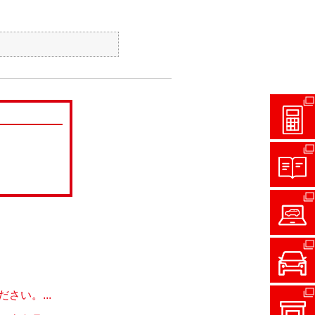
い。...