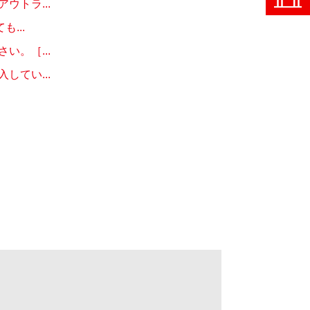
トラ...
...
。［...
てい...