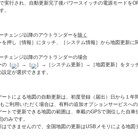
で実行され、自動更新完了後パワースイッチの電源モードをOF
す。
イナーチェンジ以降のアウトランダーを
除く
ンを押し［情報］にタッチ、［システム情報］から地図更新に
イナーチェンジ以降のアウトランダーの場合
ーの［
］→［
］→［システム更新］→［地図更新］をタッ
の設定が選択できます。
デートによる地図の自動更新は、初度登録（届出）日から１年間
降もご利用いただく場合は、有料の追加オプションサービスへ
デートで更新できる地図の範囲は、車載のGPSで測位した自車
)のみです。
新はできませんので、全国地図の更新はUSBメモリによる地図