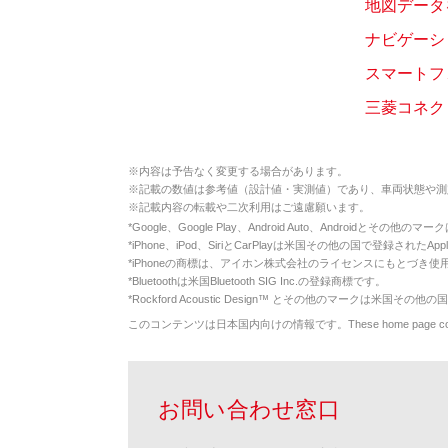
地図データ
ナビゲーシ
スマートフ
三菱コネク
※
内容は予告なく変更する場合があります。
※
記載の数値は参考値（設計値・実測値）であり、車両状態や測
※
記載内容の転載や二次利用はご遠慮願います。
*
Google、Google Play、Android Auto、Androidとその他
*
iPhone、iPod、SiriとCarPlayは米国その他の国で登録されたApp
*
iPhoneの商標は、アイホン株式会社のライセンスにもとづき使
*
Bluetoothは米国Bluetooth SIG Inc.の登録商標です。
*
Rockford Acoustic Design™ とその他のマークは米国その他の国
このコンテンツは日本国内向けの情報です。These home page contents appl
お問い合わせ窓口