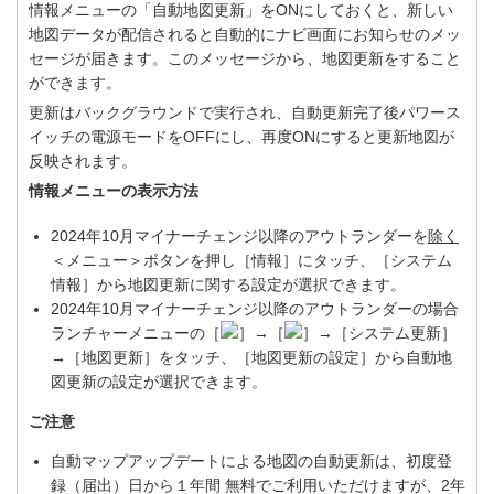
情報メニューの「自動地図更新」をONにしておくと、新しい
地図データが配信されると自動的にナビ画面にお知らせのメッ
セージが届きます。このメッセージから、地図更新をすること
ができます。
更新はバックグラウンドで実行され、自動更新完了後パワース
イッチの電源モードをOFFにし、再度ONにすると更新地図が
反映されます。
情報メニューの表示方法
2024年10月マイナーチェンジ以降のアウトランダーを
除く
＜メニュー＞ボタンを押し［情報］にタッチ、［システム
情報］から地図更新に関する設定が選択できます。
2024年10月マイナーチェンジ以降のアウトランダーの場合
ランチャーメニューの［
］→［
］→［システム更新］
→［地図更新］をタッチ、［地図更新の設定］から自動地
図更新の設定が選択できます。
ご注意
自動マップアップデートによる地図の自動更新は、初度登
録（届出）日から１年間 無料でご利用いただけますが、2年