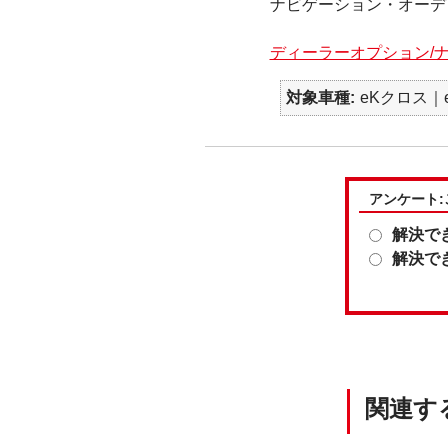
ナビゲーション・オーデ
ディーラーオプション/
対象車種
eKクロス｜e
アンケート
解決で
解決で
関連す