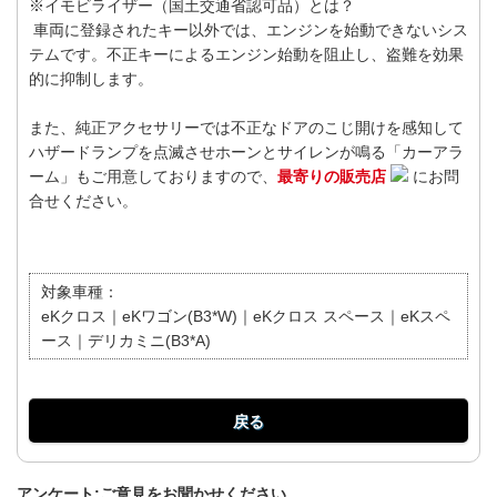
※イモビライザー（国土交通省認可品）とは？
車両に登録されたキー以外では、エンジンを始動できないシス
テムです。不正キーによるエンジン始動を阻止し、盗難を効果
的に抑制します。
また、純正アクセサリーでは不正なドアのこじ開けを感知して
ハザードランプを点滅させホーンとサイレンが鳴る「カーアラ
ーム」もご用意しておりますので、
最寄りの販売店
にお問
合せください。
対象車種：
eKクロス｜eKワゴン(B3*W)｜eKクロス スペース｜eKスペ
ース｜デリカミニ(B3*A)
戻る
アンケート:ご意見をお聞かせください