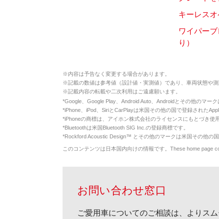
キーレスオ
ワイパーブ
り）
※
内容は予告なく変更する場合があります。
※
記載の数値は参考値（設計値・実測値）であり、車両状態や測
※
記載内容の転載や二次利用はご遠慮願います。
*
Google、Google Play、Android Auto、Androidとその他
*
iPhone、iPod、SiriとCarPlayは米国その他の国で登録されたApp
*
iPhoneの商標は、アイホン株式会社のライセンスにもとづき使
*
Bluetoothは米国Bluetooth SIG Inc.の登録商標です。
*
Rockford Acoustic Design™ とその他のマークは米国その他の国
このコンテンツは日本国内向けの情報です。These home page contents appl
お問い合わせ窓口
ご愛用車についてのご相談は、よりスム