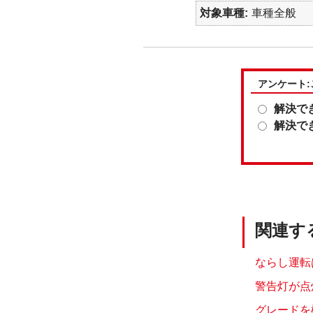
対象車種
車種全般
アンケート
解決で
解決で
関連す
ならし運転
警告灯が点
グレードを