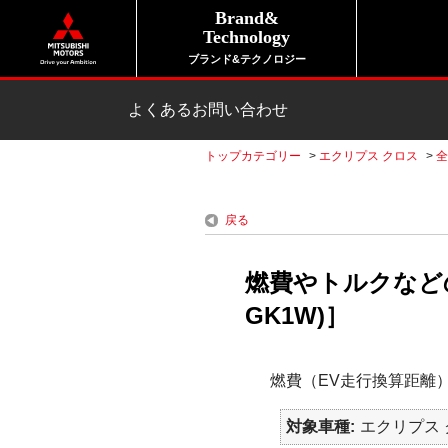
Brand&
Technology
ブランド&テクノロジー
よくあるお問い合わせ
トップカテゴリー
>
エクリプス クロス
>
全
戻る
燃費やトルクなど
GK1W)］
燃費（EV走行換算距離
対象車種
エクリプス ク