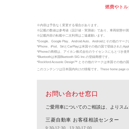
燃費やトルク
※
内容は予告なく変更する場合があります。
※
記載の数値は参考値（設計値・実測値）であり、車両状態や測
※
記載内容の転載や二次利用はご遠慮願います。
*
Google、Google Play、Android Auto、Androidとその他
*
iPhone、iPod、SiriとCarPlayは米国その他の国で登録されたApp
*
iPhoneの商標は、アイホン株式会社のライセンスにもとづき使
*
Bluetoothは米国Bluetooth SIG Inc.の登録商標です。
*
Rockford Acoustic Design™ とその他のマークは米国その他の国
このコンテンツは日本国内向けの情報です。These home page contents appl
お問い合わせ窓口
ご愛用車についてのご相談は、よりスム
三菱自動車 お客様相談センター
9:30-12:30、13:30-17:00