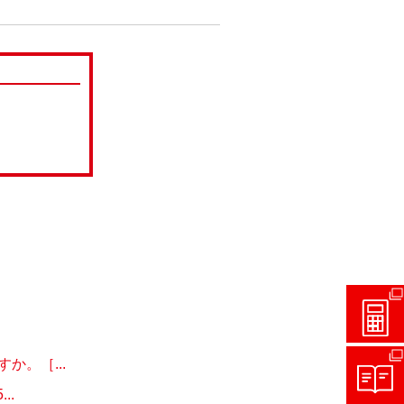
。［...
..