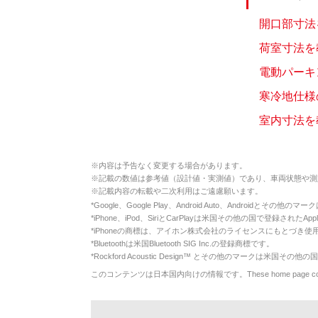
開口部寸法を
荷室寸法を教
電動パーキ
寒冷地仕様の
室内寸法を教
※
内容は予告なく変更する場合があります。
※
記載の数値は参考値（設計値・実測値）であり、車両状態や測
※
記載内容の転載や二次利用はご遠慮願います。
*
Google、Google Play、Android Auto、Androidとその他
*
iPhone、iPod、SiriとCarPlayは米国その他の国で登録されたApp
*
iPhoneの商標は、アイホン株式会社のライセンスにもとづき使
*
Bluetoothは米国Bluetooth SIG Inc.の登録商標です。
*
Rockford Acoustic Design™ とその他のマークは米国その他の国
このコンテンツは日本国内向けの情報です。These home page contents appl