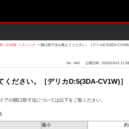
2月～CV1W
>
スペック
>
開口部寸法を教えてください。［デリカD:5(3DA-CV1W
No : 440
公開日時 : 2018/10/15 11:5
ださい。［デリカD:5(3DA-CV1W)］
ドアの開口部寸法については以下をご覧ください。
法
最小
約