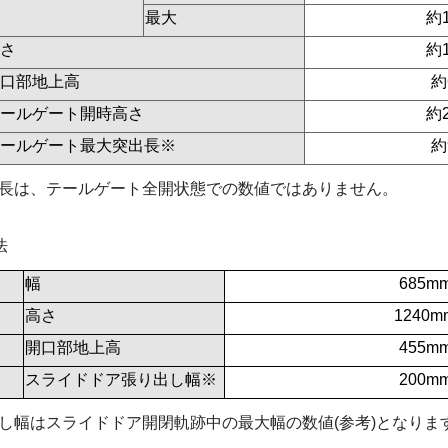
最大
約
さ
約
口部地上高
約
ールゲート開時高さ
約
ールゲート最大突出長※
約
長は、テールゲート全開状態での数値ではありません。
法
幅
685m
高さ
1240m
開口部地上高
455m
スライドドア張り出し幅※
200m
し幅はスライドドア開閉軌跡中の最大幅の数値(参考)となりま