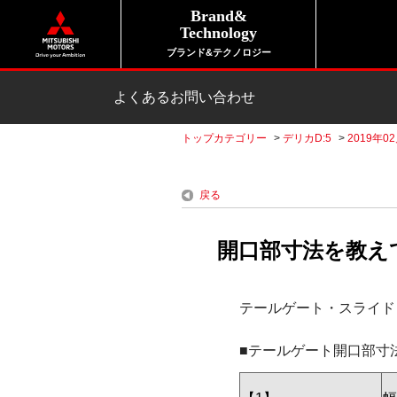
Brand&
Technology
ブランド&テクノロジー
よくあるお問い合わせ
トップカテゴリー
>
デリカD:5
>
2019年0
戻る
開口部寸法を教えてく
テールゲート・スライド
■テールゲート開口部寸