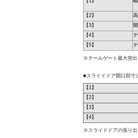
【1】
幅
【2】
高
【3】
開
【4】
テ
【5】
テ
※テールゲート最大突出
■スライドドア開口部寸
【1】
【2】
【3】
【4】
※スライドドアの張り出