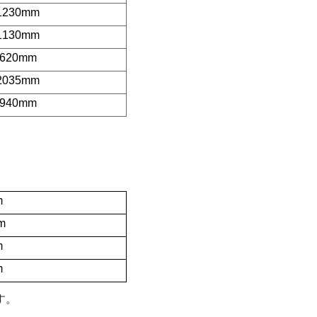
1230mm
1130mm
620mm
2035mm
940mm
m
m
m
m
す。