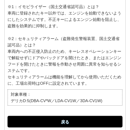
※1：イモビライザー（国土交通省認可品）とは？
車両に登録されたキー以外では、エンジンを始動できないよう
にしたシステムです。不正キーによるエンジン始動を阻止し、
盗難を効果的に抑制します。
※2：セキュリティアラーム（盗難発生警報装置、国土交通省
認可品）とは？
車両内への不正侵入防止のため、キーレスオペレーションキー
で解錠せずにドアやバックドアを開けたとき、またはエンジン
フードを開けたときに警報を作動させ周囲に異常を知らせるシ
ステムです。
セキュリティアラームは機能を理解してから使用いただくため
に、工場出荷時はOFFに設定されています。
対象車種：
デリカD:5(DBA-CV*W／LDA-CV1W／3DA-CV1W)
戻る