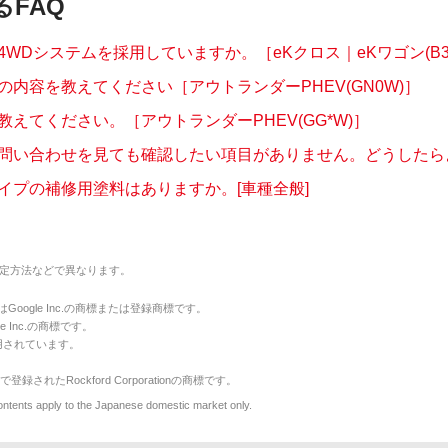
るFAQ
WDシステムを採用していますか。［eKクロス｜eKワゴン(B3..
の内容を教えてください［アウトランダーPHEV(GN0W)］
教えてください。［アウトランダーPHEV(GG*W)］
問い合わせを見ても確認したい項目がありません。どうしたら
イプの補修用塗料はありますか。[車種全般]
定方法などで異なります。
のマークはGoogle Inc.の商標または登録商標です。
le Inc.の商標です。
用されています。
で登録されたRockford Corporationの商標です。
y to the Japanese domestic market only.