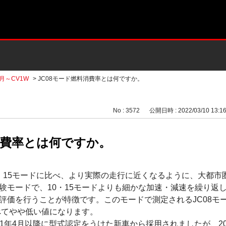
2月～CV1W
>
JC08モード燃料消費率とは何ですか。
No : 3572
公開日時 : 2022/03/10 13:1
消費率とは何ですか。
10・15モードに比べ、より実際の走行に近くなるように、大都
験モードで、10・15モードよりも細かな加速・減速を繰り返
評価を行うことが特徴です。このモードで測定されるJC08モ
比べてやや低い値になります。
011年4月以降に型式認定をうけた新車から採用されましたが、20