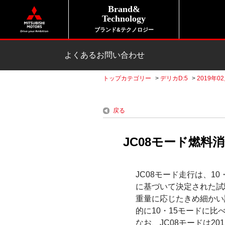
Brand&
Technology
ブランド&テクノロジー
よくあるお問い合わせ
トップカテゴリー
>
デリカD:5
>
2019年0
戻る
JC08モード燃料
JC08モード走行は、
に基づいて決定された試
重量に応じたきめ細かい
的に10・15モードに
なお、JC08モードは2