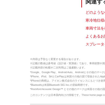
関連す
どのような4
寒冷地仕様
車両寸法を
よくあるお
スプレータ
※
内容は予告なく変更する場合があります。
※
記載の数値は参考値（設計値・実測値）であり、車両状態や測
※
記載内容の転載や二次利用はご遠慮願います。
*
Google、Google Play、Android Auto、Androidとその他
*
iPhone、iPod、SiriとCarPlayは米国その他の国で登録されたApp
*
iPhoneの商標は、アイホン株式会社のライセンスにもとづき使
*
Bluetoothは米国Bluetooth SIG Inc.の登録商標です。
*
Rockford Acoustic Design™ とその他のマークは米国その他の国
このコンテンツは日本国内向けの情報です。These home page contents appl