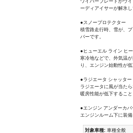
ワイパーブレードがウイ
ーディアイサーが解氷し
●スノープロテクター
積雪路走行時、雪が、プ
バーです。
●ヒューエル ライン ヒ
寒冷地などで、外気温が
り、エンジン始動性が低
●ラジエータ シャッター
ラジエータに風が当たら
暖房性能が低下すること
●エンジン アンダーカバ
エンジンルーム下に装備
対象車種
車種全般