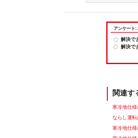
アンケート
解決で
解決で
関連す
寒冷地仕様の
ならし運転
寒冷地仕様