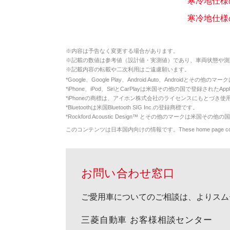
寒冷地仕様
寒冷地仕様
※
内容は予告なく変更する場合があります。
※
記載の数値は参考値（設計値・実測値）であり、車両状態や測
※
記載内容の転載や二次利用はご遠慮願います。
*
Google、Google Play、Android Auto、Androidとその他
*
iPhone、iPod、SiriとCarPlayは米国その他の国で登録されたApp
*
iPhoneの商標は、アイホン株式会社のライセンスにもとづき使
*
Bluetoothは米国Bluetooth SIG Inc.の登録商標です。
*
Rockford Acoustic Design™ とその他のマークは米国その他の国
このコンテンツは日本国内向けの情報です。These home page contents appl
お問い合わせ窓口
ご愛用車についてのご相談は、よりスム
三菱自動車 お客様相談センター