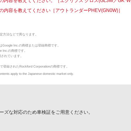
の内容を教えてください。［エクリプス クロス(GL3W／GK*W
の内容を教えてください［アウトランダーPHEV(GN0W)］
定方法などで異なります。
のマークはGoogle Inc.の商標または登録商標です。
le Inc.の商標です。
用されています。
で登録されたRockford Corporationの商標です。
y to the Japanese domestic market only.
ーズな対応のため車検証をご用意ください。