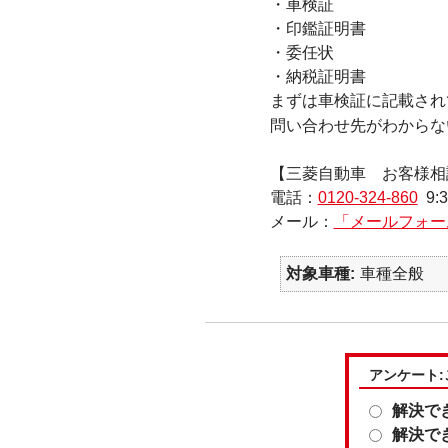
・車検証
・印鑑証明書
・委任状
・納税証明書
まずは車検証に記載され
問い合わせ先がわからな
【三菱自動車 お客様相
電話：
0120-324-860
9:3
メール：
「メールフォー
対象車種
車種全般
アンケート
解決で
解決で