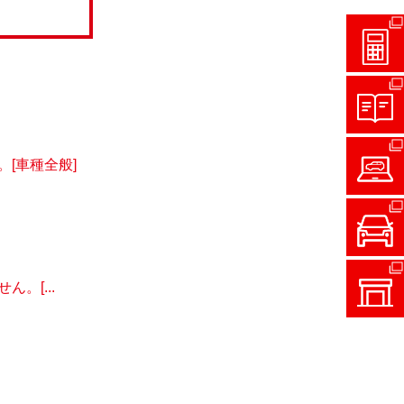
[車種全般]
。[...